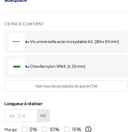
CE PACK CONTIENT
Vis universelle acier inoxydable A2, [Ø4 x 50 mm]
6×
Cheville nylon SPAX, [L 25 mm]
6×
▾
Voir tous les produits du pack (7)
ECO Square, Pince à plexiglass pour poteau 40x40
8×
mm
Longueur à réaliser
ECO Square, Support orientable de main-
2×
ml
courante 25x60 mm
5%
10%
15%
Marge