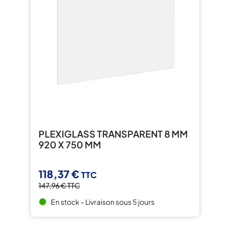
PLEXIGLASS TRANSPARENT 8 MM
920 X 750 MM
118,37 €
TTC
147,96 €
TTC
En stock - Livraison sous 5 jours
brightness_1