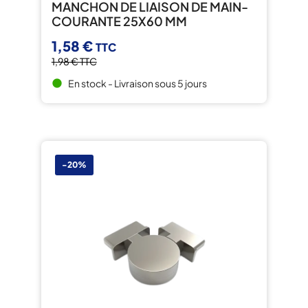
MANCHON DE LIAISON DE MAIN-
COURANTE 25X60 MM
1,58 €
TTC
1,98 €
TTC
En stock - Livraison sous 5 jours
brightness_1
-20%