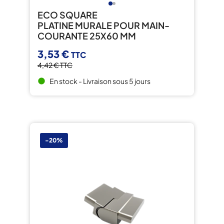
ECO SQUARE
PLATINE MURALE POUR MAIN-
COURANTE 25X60 MM
3,53 €
TTC
4,42 €
TTC
En stock - Livraison sous 5 jours
brightness_1
-20%