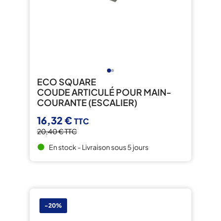
ECO SQUARE
COUDE ARTICULÉ POUR MAIN-
COURANTE (ESCALIER)
16,32 €
TTC
20,40 €
TTC
En stock - Livraison sous 5 jours
brightness_1
-20%