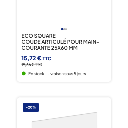
ECO SQUARE
COUDE ARTICULÉ POUR MAIN-
COURANTE 25X60 MM
15,72 €
TTC
19,66 €
TTC
En stock - Livraison sous 5 jours
brightness_1
-20%