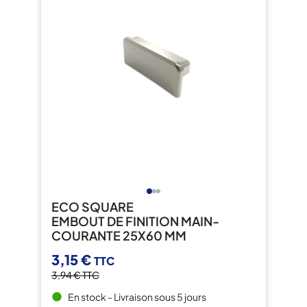
ECO SQUARE
EMBOUT DE FINITION MAIN-
COURANTE 25X60 MM
3,15 €
TTC
3,94 €
TTC
En stock - Livraison sous 5 jours
brightness_1