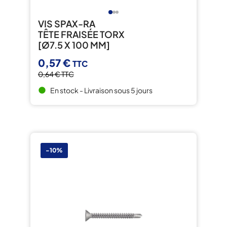
VIS SPAX-RA
TÊTE FRAISÉE TORX
[Ø7.5 X 100 MM]
0,57 €
TTC
0,64 €
TTC
En stock - Livraison sous 5 jours
brightness_1
-10%