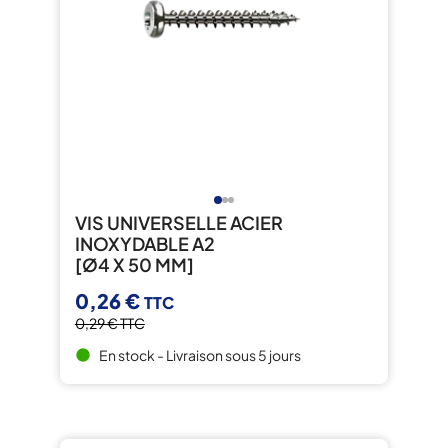
VIS UNIVERSELLE ACIER
INOXYDABLE A2
[Ø4 X 50 MM]
0,26 €
TTC
0,29 €
TTC
En stock - Livraison sous 5 jours
brightness_1