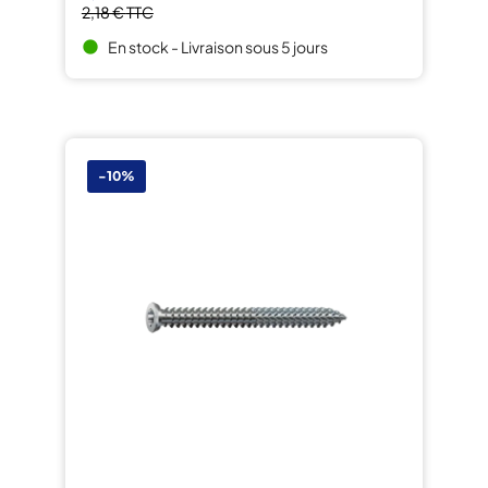
2,18 €
TTC
En stock - Livraison sous 5 jours
brightness_1
-10%