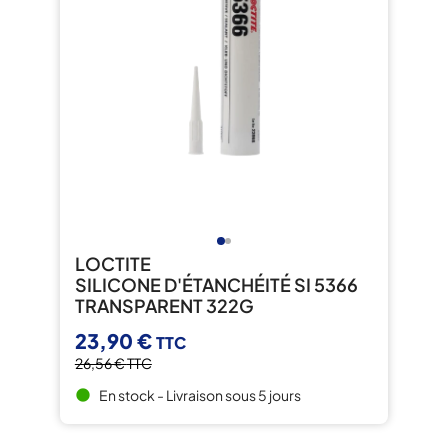
LOCTITE
SILICONE D'ÉTANCHÉITÉ SI 5366
TRANSPARENT 322G
23,90 €
TTC
26,56 €
TTC
En stock - Livraison sous 5 jours
brightness_1