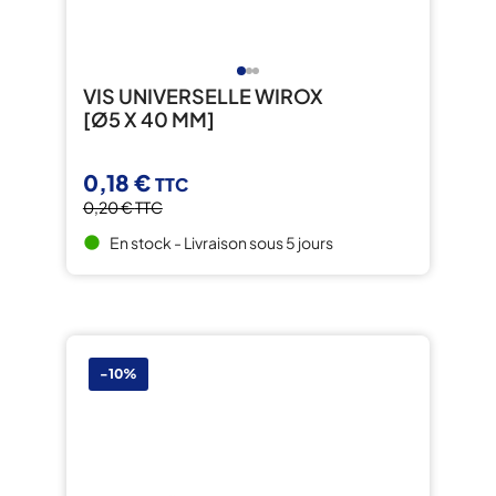
VIS UNIVERSELLE WIROX
[Ø5 X 40 MM]
0,18 €
TTC
0,20 €
TTC
En stock - Livraison sous 5 jours
brightness_1
-10%