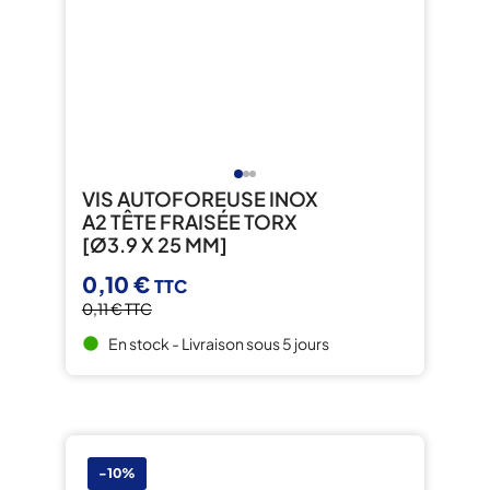
VIS AUTOFOREUSE INOX
A2 TÊTE FRAISÉE TORX
[Ø3.9 X 25 MM]
0,10 €
TTC
0,11 €
TTC
En stock - Livraison sous 5 jours
brightness_1
-10%