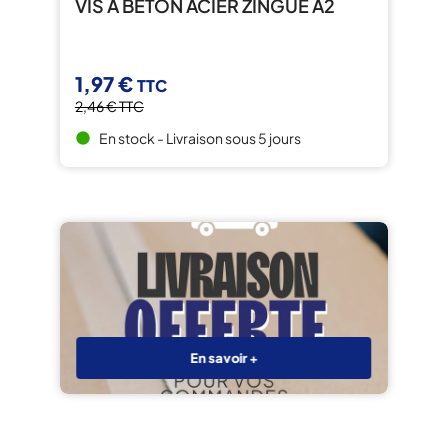
VIS À BÉTON ACIER ZINGUÉ A2
1,97 €
TTC
2,46 €
TTC
En stock - Livraison sous 5 jours
brightness_1
En savoir +