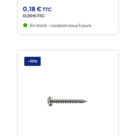
0,18 €
TTC
0,20 €
TTC
En stock - Livraison sous 5 jours
brightness_1
-10%