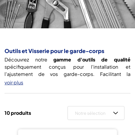
Outils et Visserie pour le garde-corps
Découvrez notre
gamme d'outils de qualité
spécifiquement conçus pour l'installation et
l'ajustement de vos garde-corps. Facilitant la
personnalisation de chaque projet
, nos outils vous
voir plus
permettent un montage efficace, que vous installiez un
garde-corps extérieur en aluminium
,
ou une
rampe
d'escalier
pour compléter un
garde-corps en verre
.
Parcourez notre sélection et assurez-vous d'une
10 produits
Notre sélection
installation réussie grâce à l'outillage garde-corps de
SUR
AL Systems
.