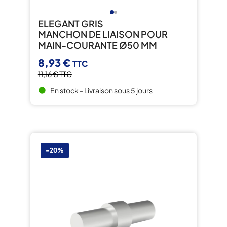
ELEGANT GRIS
MANCHON DE LIAISON POUR
MAIN-COURANTE Ø50 MM
8,93 €
TTC
11,16 €
TTC
En stock - Livraison sous 5 jours
brightness_1
-20%