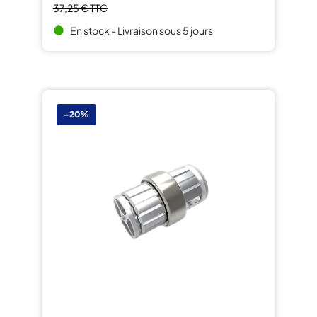
37,25 €
TTC
En stock - Livraison sous 5 jours
brightness_1
-20%