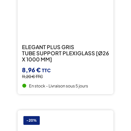
ELEGANT PLUS GRIS
TUBE SUPPORT PLEXIGLASS [Ø26
X 1000 MM]
8,96 €
TTC
11,20 €
TTC
En stock - Livraison sous 5 jours
brightness_1
-20%