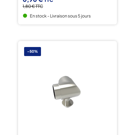
1,80 €
TTC
En stock - Livraison sous 5 jours
brightness_1
-50%