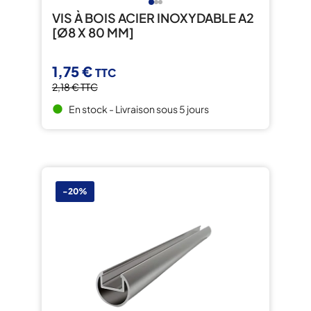
VIS À BOIS ACIER INOXYDABLE A2
[Ø8 X 80 MM]
1,75 €
TTC
2,18 €
TTC
En stock - Livraison sous 5 jours
brightness_1
-20%