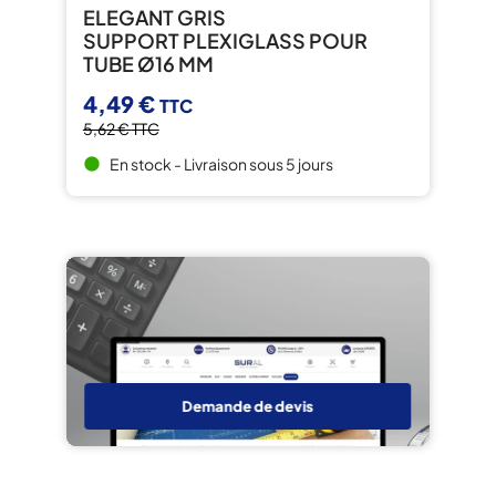
ELEGANT GRIS
SUPPORT PLEXIGLASS POUR
TUBE Ø16 MM
4,49 €
TTC
5,62 €
TTC
En stock - Livraison sous 5 jours
brightness_1
Demande de devis