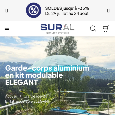
SOLDES jusqu'à -35%
Du 29 juillet au 24 août

Garde-corps aluminium
en kit modulable
ELEGANT
Accueil
Garde-corps
En kit modulable ELEGANT