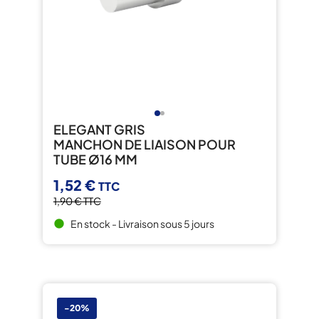
ELEGANT GRIS
MANCHON DE LIAISON POUR
TUBE Ø16 MM
1,52 €
TTC
1,90 €
TTC
En stock - Livraison sous 5 jours
brightness_1
-20%