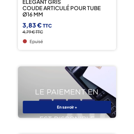
ELEGANT GRIS
COUDE ARTICULÉ POUR TUBE
Ø16 MM
3,83 €
TTC
4,79 €
TTC
Epuisé
brightness_1
En savoir +