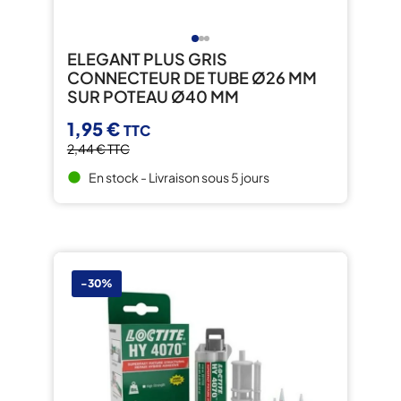
ELEGANT PLUS GRIS
CONNECTEUR DE TUBE Ø26 MM
SUR POTEAU Ø40 MM
1,95 €
TTC
2,44 €
TTC
En stock - Livraison sous 5 jours
brightness_1
-30%