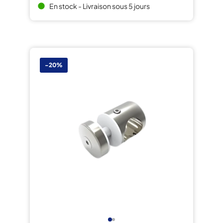
En stock - Livraison sous 5 jours
brightness_1
-20%