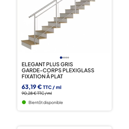
ELEGANT PLUS GRIS
GARDE-CORPS PLEXIGLASS
FIXATION À PLAT
63,19 €
TTC / ml
90,28 €
TTC / ml
Bientôt disponible
brightness_1