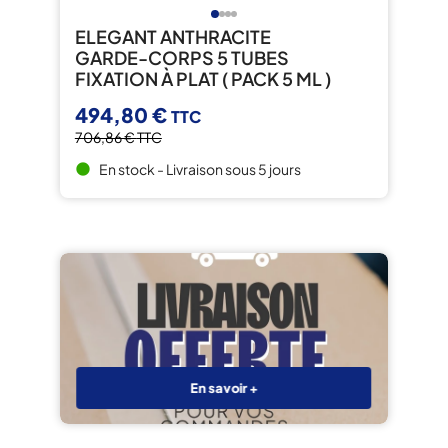
ELEGANT ANTHRACITE
GARDE-CORPS 5 TUBES
FIXATION À PLAT ( PACK 5 ML )
494,80 €
TTC
706,86 €
TTC
En stock - Livraison sous 5 jours
brightness_1
En savoir +