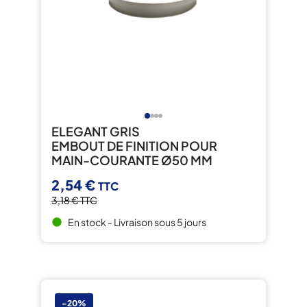
ELEGANT GRIS
EMBOUT DE FINITION POUR
MAIN-COURANTE Ø50 MM
2,54 €
TTC
3,18 €
TTC
En stock - Livraison sous 5 jours
brightness_1
-20%