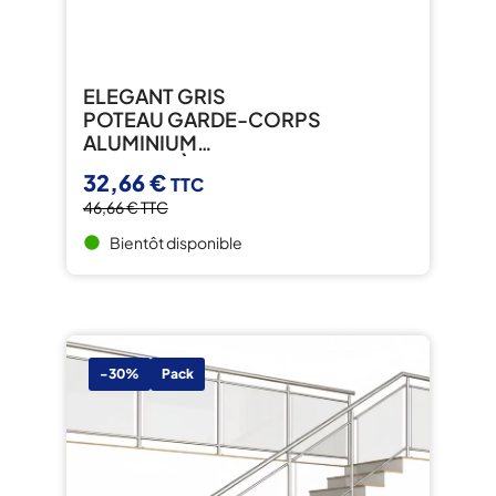
ELEGANT GRIS
POTEAU GARDE-CORPS
ALUMINIUM
FIXATION À PLAT
32,66 €
TTC
46,66 €
TTC
Bientôt disponible
brightness_1
-30%
Pack