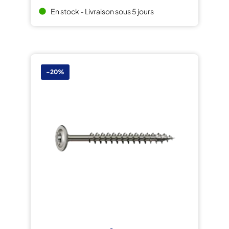
En stock - Livraison sous 5 jours
brightness_1
-20%