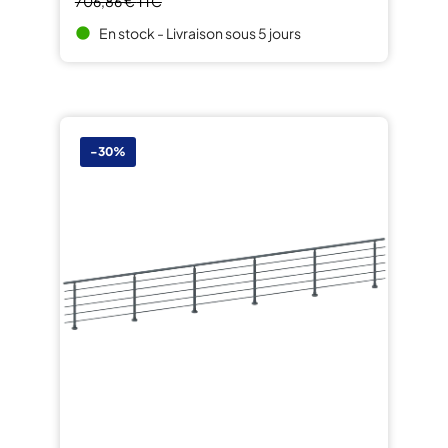
706,86 €
TTC
En stock - Livraison sous 5 jours
brightness_1
-30%