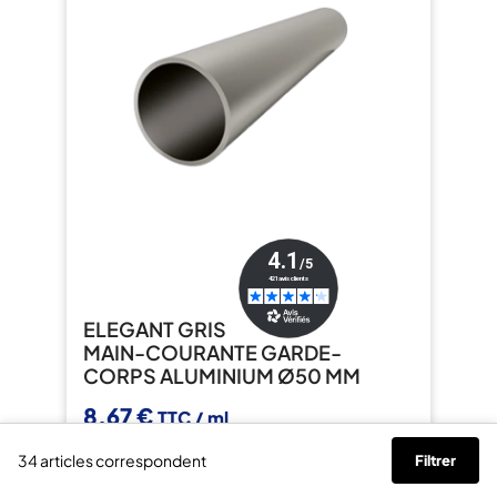
ELEGANT GRIS
MAIN-COURANTE GARDE-
CORPS ALUMINIUM Ø50 MM
8,67 €
TTC / ml
10,84 €
TTC / ml
34 articles correspondent
Filtrer
En stock - Livraison sous 5 jours
brightness_1