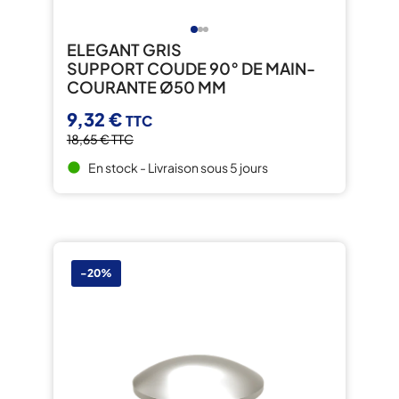
ELEGANT GRIS
SUPPORT COUDE 90° DE MAIN-
COURANTE Ø50 MM
9,32 €
TTC
18,65 €
TTC
En stock - Livraison sous 5 jours
brightness_1
-20%