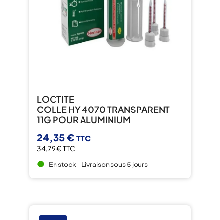
LOCTITE
COLLE HY 4070 TRANSPARENT
11G POUR ALUMINIUM
24,35 €
TTC
34,79 €
TTC
En stock - Livraison sous 5 jours
brightness_1