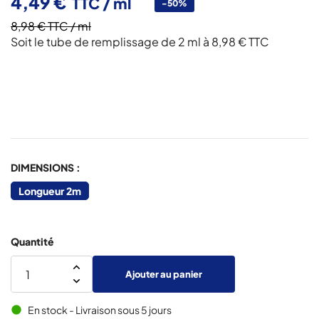
4,49 €
TTC
/ ml
-50%
8,98 €
TTC
/ ml
Soit le tube de remplissage de 2 ml à 8,98 € TTC
DIMENSIONS :
Longueur 2m
Quantité
Ajouter au panier
En stock - Livraison sous 5 jours
brightness_1