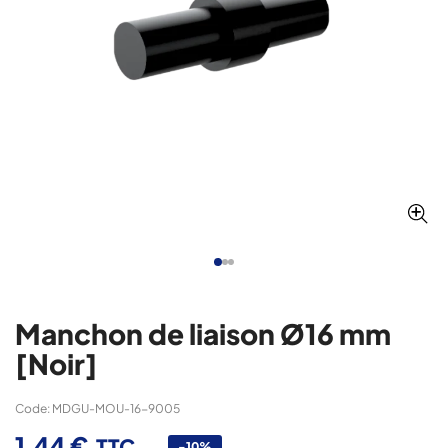
Manchon de liaison Ø16 mm
[Noir]
Code: MDGU-MOU-16-9005
1,44 €
TTC
-10%