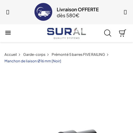
SOLDES jusqu'à -35%
Du 29 juillet au 24 août

Accueil
Garde-corps
Prémonté 5 barres FIVE RAILING
Manchon de liaison Ø16 mm [Noir]