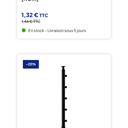
1,32 €
TTC
1,46 €
TTC
En stock - Livraison sous 5 jours
brightness_1
-20%