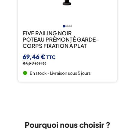
FIVE RAILING NOIR
POTEAU PRÉMONTÉ GARDE-
CORPS FIXATION À PLAT
69,46 €
TTC
86,82 €
TTC
En stock - Livraison sous 5 jours
brightness_1
Pourquoi nous choisir ?