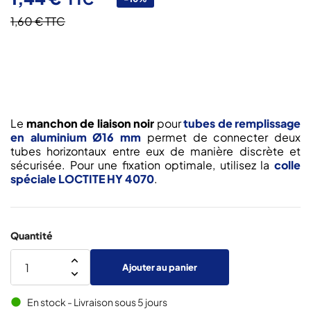
1,60 €
TTC
Le
manchon de liaison noir
pour
tubes de remplissage
en aluminium Ø16 mm
permet de connecter deux
tubes horizontaux entre eux de manière discrète et
sécurisée. Pour une fixation optimale, utilisez la
colle
spéciale LOCTITE HY 4070
.
Quantité
Ajouter au panier
En stock - Livraison sous 5 jours
brightness_1