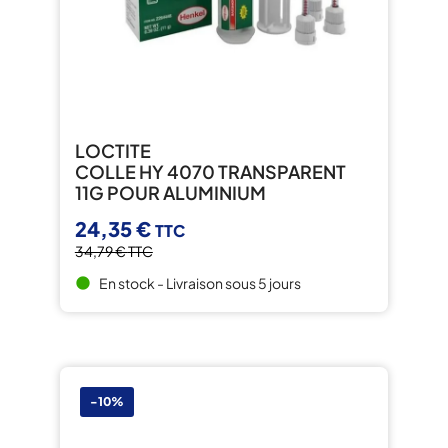
LOCTITE
COLLE HY 4070 TRANSPARENT
11G POUR ALUMINIUM
24,35 €
TTC
34,79 €
TTC
En stock - Livraison sous 5 jours
brightness_1
-10%