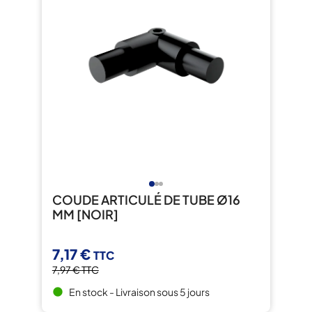
COUDE ARTICULÉ DE TUBE Ø16
MM [NOIR]
7,17 €
TTC
7,97 €
TTC
En stock - Livraison sous 5 jours
brightness_1